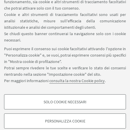
funzionamento, sia cookie e altri strumenti di tracciamento facoltativi
che potrai attivare solo con il tuo consenso.
Cookie e altri strumenti di tracciamento facoltativi sono usati per
Punto di servizio di via
analisi statistiche, misure sull'efficacia della comunicazione
Montaspro
istituzionale e analisi dei comportamenti degli utenti.
Via Montaspro 97 – Forlì
Se chiudi questo banner continuerai la navigazione solo con i cookie
necessari.
(+39) 0543 374400
Puoi esprimere il consenso sui cookie facoltativi attivando l'opzione in
"Personalizza cookie" e, se vuoi, potrai esprimere consensi più specifici
in "Mostra cookie di profilazione".
Potrai sempre rivedere le tue scelte e verificare lo stato dei consensi
rientrando nella sezione "Impostazione cookie" del sito.
Per maggiori informazioni
consulta la nostra Cookie policy
.
Via Caterina Sforza 45 – Forlì
+39 0543 374001
SOLO COOKIE NECESSARI
bibliotecaruffilli.info@unibo.it
COOKIE DI PROFILAZIONE - FACOLTATIVI
SBA – Sistema Bibliotecario d'Ateneo
Si tratta di cookie utilizzati per analizzare le caratteristiche della navigazione
PERSONALIZZA COOKIE
degli utenti, creare profili in base al loro comportamento sul sito, per analisi
Campus di Forlì
di marketing.