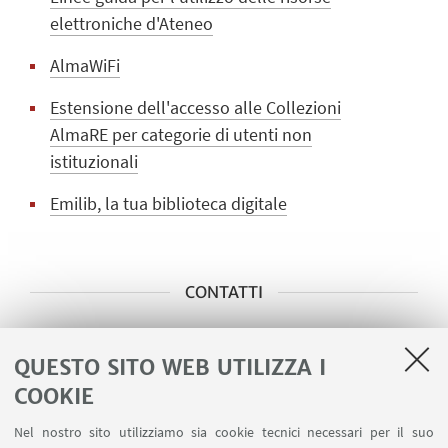
elettroniche d'Ateneo
AlmaWiFi
Estensione dell'accesso alle Collezioni
AlmaRE per categorie di utenti non
istituzionali
Emilib, la tua biblioteca digitale
CONTATTI
Biblioteca Centrale R. Ruffilli
QUESTO SITO WEB UTILIZZA I
Via Caterina Sforza 45 – Forlì
COOKIE
(+39) 0543 374001
Nel nostro sito utilizziamo sia cookie tecnici necessari per il suo
Scrivi una mail